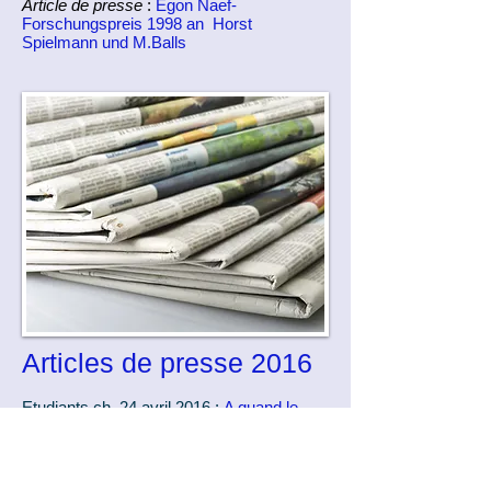
Article de presse
:
Egon Naef-
Forschungspreis 1998 an Horst
Spielmann und M.Balls
Articles de presse 2016
Etudiants.ch, 24 avril 2016 :
A quand le
premier poumon artificiel ?
La côte, 7 mars 2016 :
La Fondation Naef