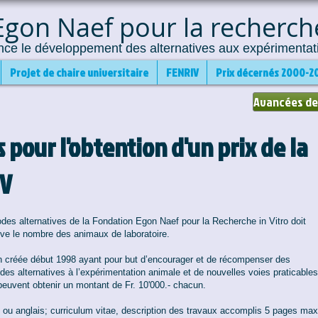
gon Naef pour la recherche
nce le développement des alternatives aux expérimentat
Projet de chaire universitaire
FENRIV
Prix décernés 2000-2
Avancées de
 pour l'obtention d'un prix de la
IV
des alternatives de la Fondation Egon Naef pour la Recherche in Vitro doit
tive le nombre des animaux de laboratoire.
n créée début 1998 ayant pour but d’encourager et de récompenser des
s alternatives à l’expérimentation animale et de nouvelles voies praticables
uvent obtenir un montant de Fr. 10'000.- chacun.
 ou anglais; curriculum vitae, description des travaux accomplis 5 pages max