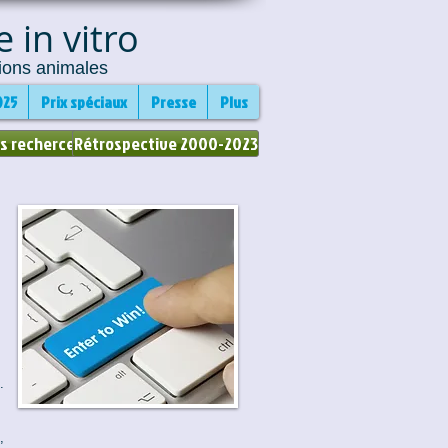
 in vitro
ions animales
025
Prix spéciaux
Presse
Plus
s recherces
Rétrospective 2000-2023
.
,