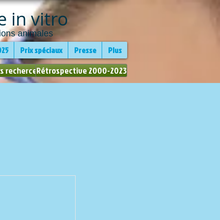
 in vitro
ions animales
025
Prix spéciaux
Presse
Plus
s recherces
Rétrospective 2000-2023