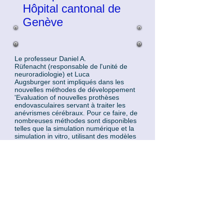
Hôpital cantonal de
Genève
Le professeur Daniel A.
Rüfenacht (responsable de l'unité de
neuroradiologie) et Luca
Augsburger sont impliqués dans les
nouvelles méthodes de développement
'Evaluation of nouvelles prothèses
endovasculaires servant à traiter les
anévrismes cérébraux. Pour ce faire, de
nombreuses méthodes sont disponibles
telles que la simulation numérique et la
simulation in vitro, utilisant des modèles
en silicone ou en PVA (produits par
Elastrat).
Cliquez ici
pour lire la suite