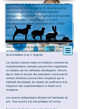
La Fondation E. Naef est une fondation créée en 1998
ayant pour but d'encourager et de récompenser les
chercheurs qui ont développé des méthodes
alternatives à l'expérimentation animale et de nouvelles
voies praticables. Chaque année, un à deux
chercheurs peut obtenir un montant de Fr. 10'000.-
chacun.
Les dossiers de candidatures (français ou anglais;
curriculum vitae, description des travaux accomplis 5
pages max, projet 5 pages max, lettre
d'accompagnement) doivent être envoyés chaque
année avant le 1er septembre à l'adresse électronique
de la fondation (voir ci -lingerie).
Les dosiers doivent mettre en évidence comment les
expérimentations animales peuvent être supprimées
ou réduites par les méthodes développées. Doivent
figurer dans le dossier des indications concernant le
nombre d'animaux pouvant être remplacés par la
méthode développée, les degrés de souffrance et la
fréquence des expérimentations à réduire ou à
remplacer.
Les experts indépendants décident de l'attribution du
prix. Tout recours à la voie juridique est exclus.